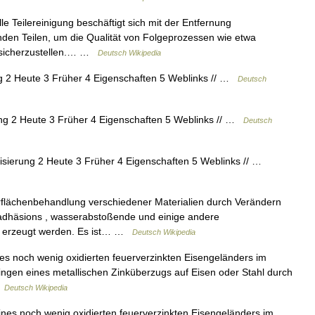
e Teilereinigung beschäftigt sich mit der Entfernung
den Teilen, um die Qualität von Folgeprozessen wie etwa
. sicherzustellen.… …
Deutsch Wikipedia
ng 2 Heute 3 Früher 4 Eigenschaften 5 Weblinks // …
Deutsch
ung 2 Heute 3 Früher 4 Eigenschaften 5 Weblinks // …
Deutsch
isierung 2 Heute 3 Früher 4 Eigenschaften 5 Weblinks // …
rflächenbehandlung verschiedener Materialien durch Verändern
tiadhäsions , wasserabstoßende und einige andere
n erzeugt werden. Es ist… …
Deutsch Wikipedia
nes noch wenig oxidierten feuerverzinkten Eisengeländers im
ingen eines metallischen Zinküberzugs auf Eisen oder Stahl durch
…
Deutsch Wikipedia
ines noch wenig oxidierten feuerverzinkten Eisengeländers im