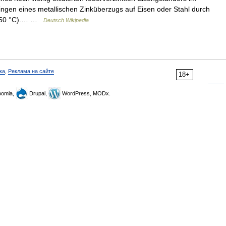
ingen eines metallischen Zinküberzugs auf Eisen oder Stahl durch
. 450 °C).… …
Deutsch Wikipedia
ка
,
Реклама на сайте
18+
omla,
Drupal,
WordPress, MODx.