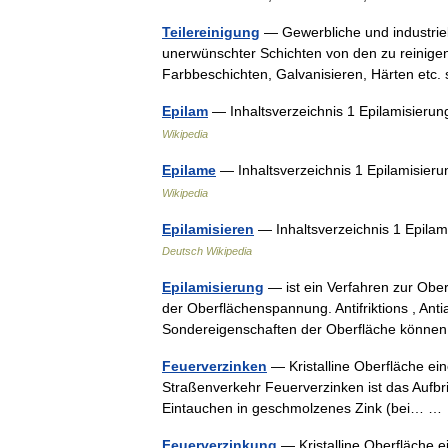
Teilereinigung
— Gewerbliche und industriell
unerwünschter Schichten von den zu reinigen
Farbbeschichten, Galvanisieren, Härten etc
Epilam
— Inhaltsverzeichnis 1 Epilamisieru
Wikipedia
Epilame
— Inhaltsverzeichnis 1 Epilamisier
Wikipedia
Epilamisieren
— Inhaltsverzeichnis 1 Epilam
Deutsch Wikipedia
Epilamisierung
— ist ein Verfahren zur Obe
der Oberflächenspannung. Antifriktions , An
Sondereigenschaften der Oberfläche könne
Feuerverzinken
— Kristalline Oberfläche ei
Straßenverkehr Feuerverzinken ist das Aufbr
Eintauchen in geschmolzenes Zink (bei… 
Feuerverzinkung
— Kristalline Oberfläche e