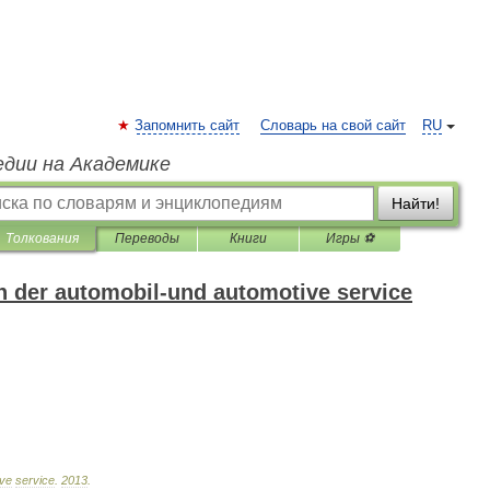
Запомнить сайт
Словарь на свой сайт
RU
едии на Академике
Найти!
Толкования
Переводы
Книги
Игры ⚽
 der automobil-und automotive service
ive
service
.
2013
.