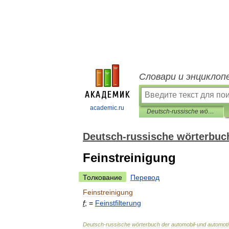
Словари и энциклоп
academic.ru
Deutsch-russische wörterbuch der automobil-und automotive service
Deutsch-russische wörterbuch
Feinstreinigung
Толкование
Перевод
Feinstreinigung
f
; =
Feinstfilterung
Deutsch
-
russische
wörterbuch
der
automobil
-
und
automot